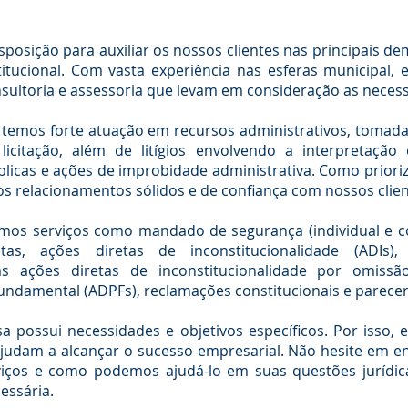
isposição para auxiliar os nossos clientes nas principais d
titucional. Com vasta experiência nas esferas municipal, 
sultoria e assessoria que levam em consideração as necess
 temos forte atuação em recursos administrativos, tomadas
e licitação, além de litígios envolvendo a interpretaç
úblicas e ações de improbidade administrativa. Como priori
s relacionamentos sólidos e de confiança com nossos clien
amos serviços como mandado de segurança (individual e c
as, ações diretas de inconstitucionalidade (ADIs),
 as ações diretas de inconstitucionalidade por omis
ndamental (ADPFs), reclamações constitucionais e parecer
possui necessidades e objetivos específicos. Por isso, 
ajudam a alcançar o sucesso empresarial. Não hesite em e
iços e como podemos ajudá-lo em suas questões jurídic
essária.