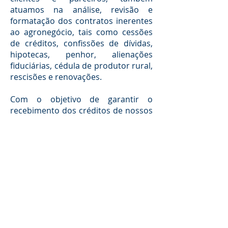
atuamos na análise, revisão e
formatação dos contratos inerentes
ao agronegócio, tais como cessões
de créditos, confissões de dívidas,
hipotecas, penhor, alienações
fiduciárias, cédula de produtor rural,
rescisões e renovações.
Com o objetivo de garantir o
recebimento dos créditos de nossos
clientes, buscamos todas as
medidas necessárias, como arresto,
sequestro, execução, cobrança
extrajudicial e judicial de títulos
envolvendo o agronegócio.
Assessoramos e orientamos nossos
clientes na construção da Holding
Rural para produtores rurais,
grupos ou empresas familiares