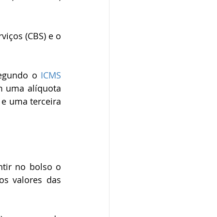
iços (CBS) e o 
egundo o
 ICMS 
 uma alíquota 
 e uma terceira 
tir no bolso o 
s valores das 