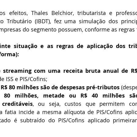
s efeitos, Thales Belchior, tributarista e professo
ito Tributário (IBDT), fez uma simulação dos princi
empresas do segmento possuem, conforme as regras f
nte situação e as regras de aplicação dos trib
orma): 
de ISS e PIS/Cofins;
 R$ 80 milhões são de despesas pré-tributos
 (desp
 80 milhões, metade ou R$ 40 milhões são 
 creditáveis
, ou seja, custos que permitem co
a fatia incide a mesma alíquota de PIS/Cofins aplic
tado é subtraído do PIS/Cofins aplicado primeira