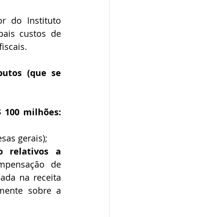
r do Instituto 
pais custos de 
iscais.
utos (que se 
1. Empresa de streaming com uma receita bruta anual de R$ 100 milhões: 
esas gerais);
relativos a 
mpensação de 
ada na receita 
mente sobre a 