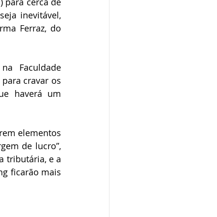
 para cerca de 
a inevitável, 
ma Ferraz, do 
 na Faculdade 
para cravar os 
que haverá um 
erem elementos 
em de lucro”, 
ributária, e a 
g ficarão mais 