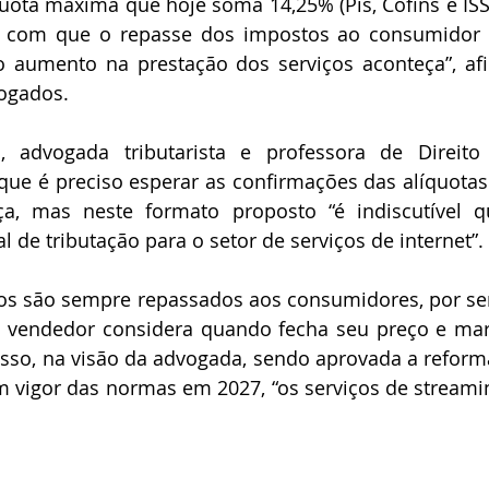
ota máxima que hoje soma 14,25% (Pis, Cofins e ISS)
á com que o repasse dos impostos ao consumidor sej
aumento na prestação dos serviços aconteça”, afir
ogados.
i, advogada tributarista e professora de Direito
ue é preciso esperar as confirmações das alíquotas 
a, mas neste formato proposto “é indiscutível 
 de tributação para o setor de serviços de internet”.
rios são sempre repassados aos consumidores, por s
 vendedor considera quando fecha seu preço e marg
so, na visão da advogada, sendo aprovada a reforma t
m vigor das normas em 2027, “os serviços de streamin