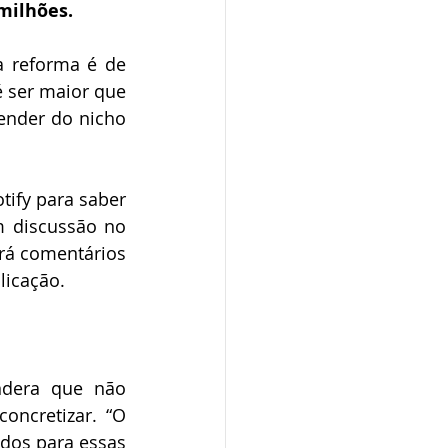
 milhões.
 reforma é de 
 ser maior que 
ender do nicho 
ify para saber 
 discussão no 
rá comentários 
licação.
ndera que não 
ncretizar. “O 
dos para essas 