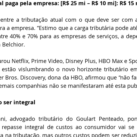
al paga pela empresa: [R$ 25 mi – R$ 10 mi]: R$ 15
 entre a tributação atual com o que deve ser com a
a a empresa. “Estimo que a carga tributária pode até
entre 40% e 70% para as empresas de serviços, a dep
 Belchior.
urou Netflix, Prime Video, Disney Plus, HBO Max e Spot
estão vislumbrando o novo horizonte tributário em
r Bros. Discovery, dona da HBO, afirmou que “não fa
mais companhias não se manifestaram até esta pub
ser integral
ani, advogado tributário do Goulart Penteado, po
repasse integral de custos ao consumidor vai se co
ta na tributação, mas outros custos podem ser reduzi