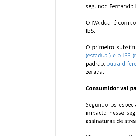
segundo Fernando H
O IVA dual é compos
IBS.
O primeiro substitui
(estadual) e o ISS (
padrão, 
outra dife
zerada.
Consumidor vai pa
Segundo os especia
impacto nesse segm
assinaturas de stre