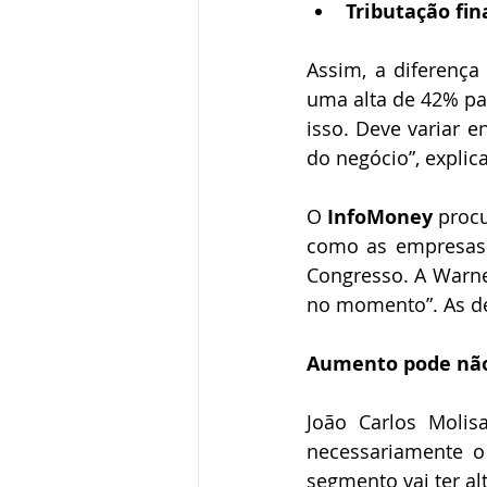
Tributação fin
Assim, a diferença
uma alta de 42% par
isso. Deve variar 
do negócio”, explica
O 
InfoMoney
 proc
como as empresas 
Congresso. A Warne
no momento”. As de
Aumento pode não 
João Carlos Molis
necessariamente o 
segmento vai ter al