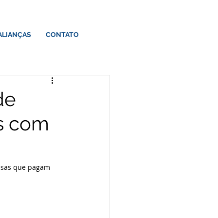
ALIANÇAS
CONTATO
de
os com
esas que pagam 