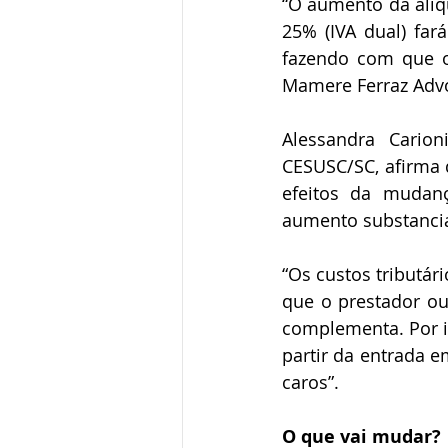
“O aumento da alíqu
25% (IVA dual) far
fazendo com que o 
Mamere Ferraz Adv
Alessandra Carion
CESUSC/SC, afirma q
efeitos da mudanç
aumento substancial
“Os custos tributá
que o prestador ou
complementa. Por is
partir da entrada e
caros”.
O que vai mudar?