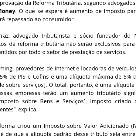
provação da Reforma Tributária, segundo advogados 
Money
. O que se espera é aumento de imposto par
será repassado ao consumidor.
raz, advogado tributarista e sócio fundador do 
os da reforma tributária não serão exclusivos para 
tidos por todo o setor de prestação de serviços.
ing, provedores de internet e locadoras de veículos
5% de PIS e Cofins e uma alíquota máxima de 5% de
e sobre serviços]. O total, portanto, é uma alíquot
essas empresas terão um aumento tributário signif
Imposto sobre Bens e Serviços], imposto criado q
ntes”, explica.
forma criou um Imposto sobre Valor Adicionado (IV
 é de que a alíquota padrão desse tributo seja entre