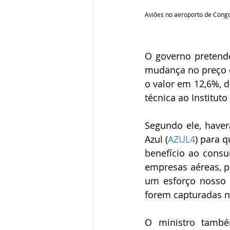
Aviões no aeroporto de Congo
O governo pretend
mudança no preço q
o valor em 12,6%, di
técnica ao Institut
Segundo ele, have
Azul (
AZUL4
) para q
benefício ao cons
empresas aéreas, p
um esforço nosso 
forem capturadas n
O ministro tamb