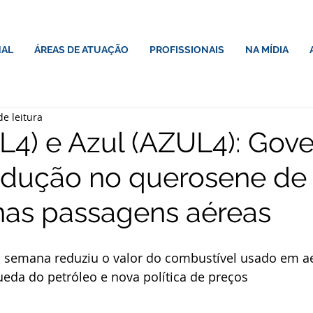
NAL
ÁREAS DE ATUAÇÃO
PROFISSIONAIS
NA MÍDIA
de leitura
L4) e Azul (AZUL4): Gove
edução no querosene de
nas passagens aéreas
a semana reduziu o valor do combustível usado em 
eda do petróleo e nova política de preços