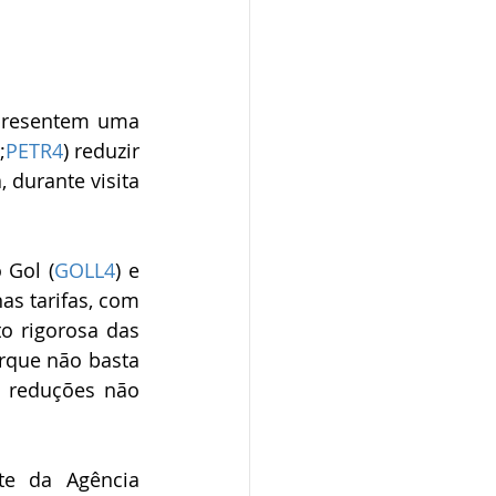
presentem uma 
;
PETR4
) reduzir 
 durante visita 
 Gol (
GOLL4
) e 
as tarifas, com 
 rigorosa das 
rque não basta 
 reduções não 
e da Agência 