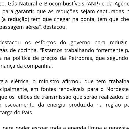
eo, Gás Natural e Biocombustíveis (ANP) e da Agênc
c) para garantir que as reduções sejam capturadas n
 (a redução) tem que chegar na ponta, tem que che
passagem aérea”, destacou.
destacou os esforços do governo para reduzir
gás de cozinha. “Estamos trabalhando fortemente par
 na política de preços da Petrobras, que segundo 
rnança da companhia.
ia elétrica, o ministro afirmou que tem trabalhad
ncipalmente, em fontes renováveis para o Nordeste b
e os leilões de transmissão que serão realizados d
o escoamento da energia produzida na região pa
carga do País.
s para poder escoar toda a energia limpa e renováv