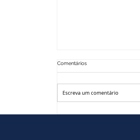
Comentários
Escreva um comentário
PEC que limita poderes do
STF é aprovada com voto
favorável do líder do
governo