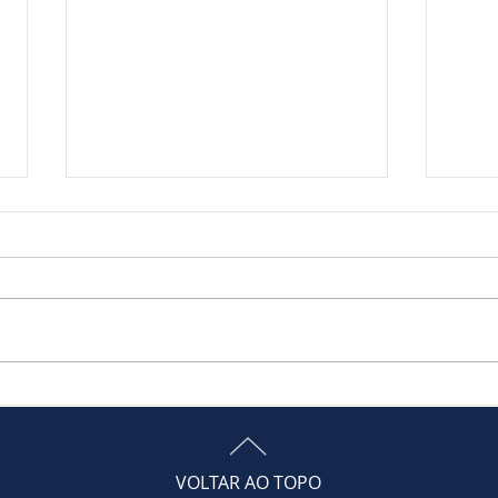
Netflix, Spotify e outros
Carf
serviços de streaming
e af
podem ficar mais caros com
com
a reforma tributária?
hom
VOLTAR AO TOPO