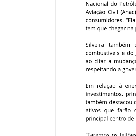
Nacional do Petról
Aviação Civil (Ana
consumidores. “Ela
tem que chegar na 
Silveira também 
combustíveis e do 
ao citar a mudança
respeitando a gove
Em relação à energ
investimentos, pri
também destacou qu
ativos que farão 
principal centro de 
“Faremos os leilõe