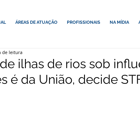
NAL
ÁREAS DE ATUAÇÃO
PROFISSIONAIS
NA MÍDIA
 de leitura
e ilhas de rios sob infl
s é da União, decide ST