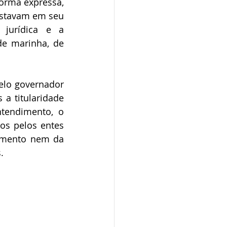
forma expressa, 
estavam em seu 
jurídica e a 
e marinha, de 
elo governador 
a titularidade 
endimento, o 
os pelos entes 
imento nem da 
.