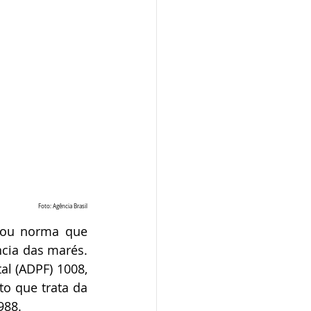
Foto: Agência Brasil
dou norma que 
ncia das marés. 
 (ADPF) 1008, 
o que trata da 
988.