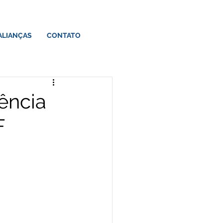
ALIANÇAS
CONTATO
uência
F