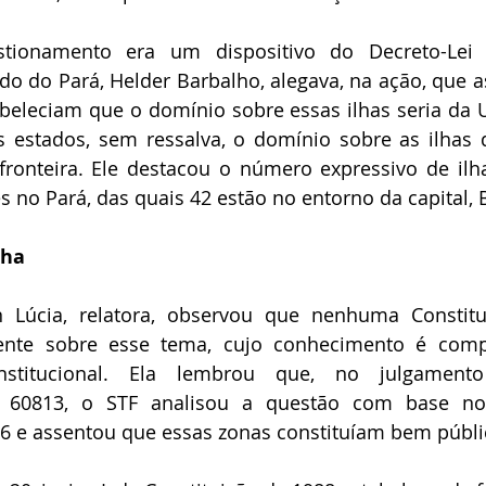
tionamento era um dispositivo do Decreto-Lei 9
o do Pará, Helder Barbalho, alegava, na ação, que as
beleciam que o domínio sobre essas ilhas seria da Un
s estados, sem ressalva, o domínio sobre as ilhas d
fronteira. Ele destacou o número expressivo de ilha
s no Pará, das quais 42 estão no entorno da capital,
nha
 Lúcia, relatora, observou que nenhuma Constituiç
ente sobre esse tema, cujo conhecimento é comp
constitucional. Ela lembrou que, no julgament
E) 60813, o STF analisou a questão com base no
46 e assentou que essas zonas constituíam bem públi