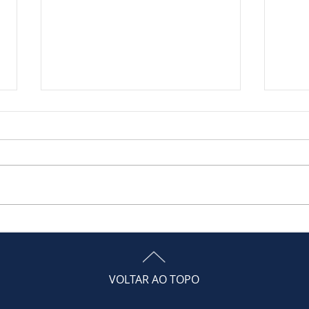
Netflix, Spotify e outros
Carf
serviços de streaming
e af
podem ficar mais caros com
com
a reforma tributária?
hom
VOLTAR AO TOPO