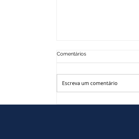
Comentários
Escreva um comentário
PEC que limita poderes do
STF é aprovada com voto
favorável do líder do
governo