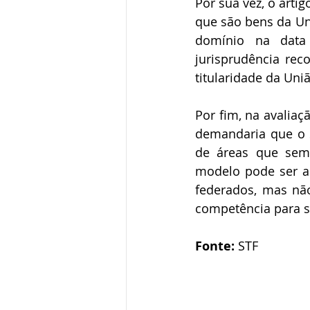
Por sua vez, o artig
que são bens da Un
domínio na data 
jurisprudência re
titularidade da União
Por fim, na avaliaç
demandaria que o S
de áreas que sem
modelo pode ser al
federados, mas nã
competência para su
Fonte: 
STF