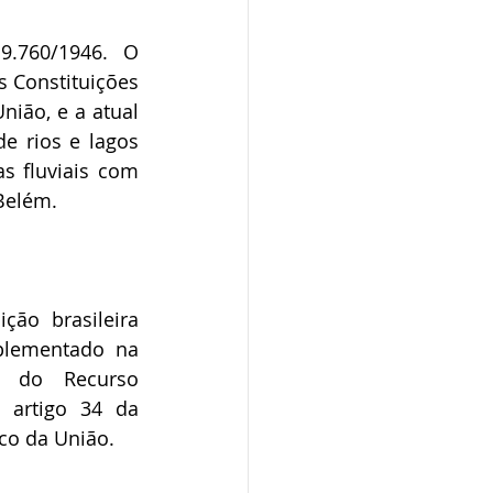
.760/1946. O 
 Constituições 
ião, e a atual 
e rios e lagos 
s fluviais com 
 Belém.
ão brasileira 
lementado na 
o do Recurso 
 artigo 34 da 
co da União.