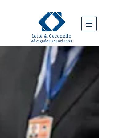
Leite & Ceconello
Advogados Associados