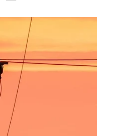
discute tributação de
agrotóxicos no STF
Ação discute a constitucionalidade da
concessão de benefícios fiscais de ICMS e
da isenção de IPI sobre defensivos
Pulverização de...